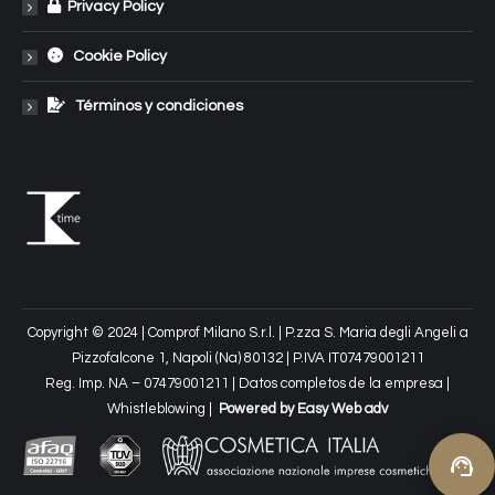
Privacy Policy
Cookie Policy
Términos y condiciones
Copyright © 2024
|
Comprof Milano S.r.l. | P.zza S. Maria degli Angeli a
Pizzofalcone 1, Napoli (Na) 80132 | P.IVA IT07479001211
Reg. Imp. NA – 07479001211
| Datos completos de la empresa
|
Whistleblowing
|
Powered by
Easy Web adv
support_agent