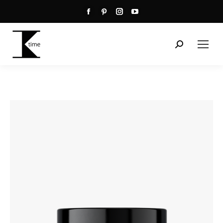
Facebook
Pinterest
Instagram
YouTube
Seite
Seite
Seite
Seite
wird
wird
wird
wird
Suchen:
in
in
in
in
einem
einem
einem
einem
neuen
neuen
neuen
neuen
Fenster
Fenster
Fenster
Fenster
geöffnet
geöffnet
geöffnet
geöffnet